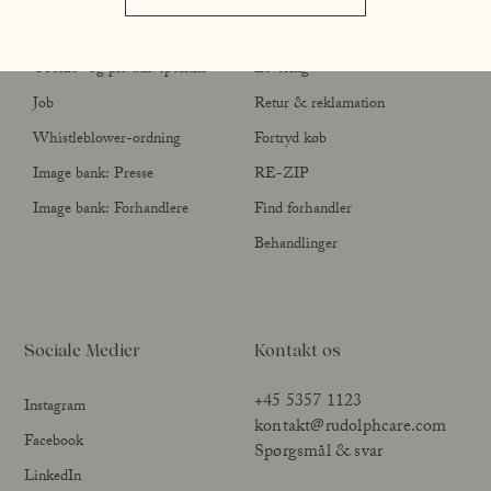
Handelsbetingelser
Kontakt
Cookie- og privatlivspolitik
Levering
Job
Retur & reklamation
Whistleblower-ordning
Fortryd køb
Image bank: Presse
RE-ZIP
Image bank: Forhandlere
Find forhandler
Behandlinger
Sociale Medier
Kontakt os
+45 5357 1123
Instagram
kontakt@rudolphcare.com
Facebook
Spørgsmål & svar
LinkedIn