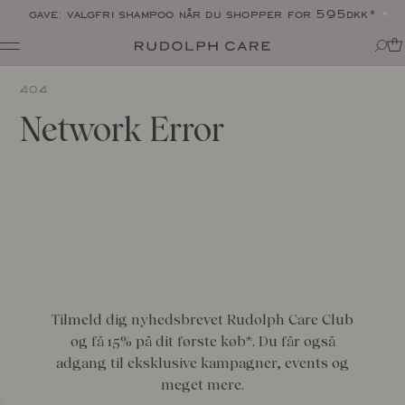
gave: valgfri shampoo når du shopper for 595dkk*
Shop
404
Shop alle
Rutiner
Network Error
Shop efter kategori
Om
Målrettet pleje
Tips + tricks
Club
Alle
Om Rudolph Care
The Icon: Açai Facial Oil
Find dit produkt-match
Vores historie
Bestsellers
SPF i din rutine
Vidunderbærret açai
Online Exclusive
Til din kære krop
Ingredienser
Final Call
Eksperterne
Ansvarlighed
Journal
Certificeringer
Tilmeld dig nyhedsbrevet Rudolph Care Club
Alle
Made in Denmark
og få 15% på dit første køb*. Du får også
Interviews
Amazonas
adgang til eksklusive kampagner, events og
Events
Rapporter
meget mere.
Skincare Wardrobe