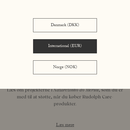
Danmark (DKK)
International (EUR)
Norge (NOK)
Læs om projekterne i
Nazarezinho do Meruú
, som du er
med til at støtte, når du køber Rudolph Care-
produkter.
Læs mere