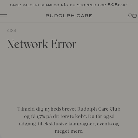
gave: valgfri shampoo når du shopper for 595dkk*
levering: 1-2 hverdage
Shop
404
Shop alle
Rutiner
Network Error
Shop efter kategori
Om
Målrettet pleje
Tips + tricks
Club
Alle
Om Rudolph Care
The Icon: Açai Facial Oil
Find dit produkt-match
Vores historie
Bestsellers
SPF i din rutine
Vidunderbærret açai
Online Exclusive
Til din kære krop
Ingredienser
Final Call
Eksperterne
Ansvarlighed
Journal
Certificeringer
Tilmeld dig nyhedsbrevet Rudolph Care Club
Alle
Made in Denmark
og få 15% på dit første køb*. Du får også
Interviews
Amazonas
adgang til eksklusive kampagner, events og
Events
Rapporter
meget mere.
Skincare Wardrobe