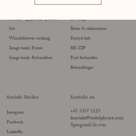
Handelsbetingelser
Kontakt
Cookie- og privatlivspolitik
Levering
Job
Retur & reklamation
Whistleblower-ordning
Fortryd køb
Image bank: Presse
RE-ZIP
Image bank: Forhandlere
Find forhandler
Behandlinger
Sociale Medier
Kontakt os
+45 5357 1123
Instagram
kontakt@rudolphcare.com
Facebook
Spørgsmål & svar
LinkedIn