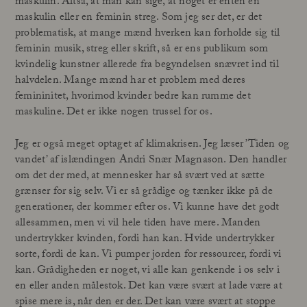
maskulin. Altså, at man kan sige, at noget er enten en
maskulin eller en feminin streg. Som jeg ser det, er det
problematisk, at mange mænd hverken kan forholde sig til
feminin musik, streg eller skrift, så er ens publikum som
kvindelig kunstner allerede fra begyndelsen snævret ind til
halvdelen. Mange mænd har et problem med deres
femininitet, hvorimod kvinder bedre kan rumme det
maskuline. Det er ikke nogen trussel for os.
Jeg er også meget optaget af klimakrisen. Jeg læser ’Tiden og
vandet’ af islændingen Andri Snær Magnason. Den handler
om det der med, at mennesker har så svært ved at sætte
grænser for sig selv. Vi er så grådige og tænker ikke på de
generationer, der kommer efter os. Vi kunne have det godt
allesammen, men vi vil hele tiden have mere. Manden
undertrykker kvinden, fordi han kan. Hvide undertrykker
sorte, fordi de kan. Vi pumper jorden for ressourcer, fordi vi
kan. Grådigheden er noget, vi alle kan genkende i os selv i
en eller anden målestok. Det kan være svært at lade være at
spise mere is, når den er der. Det kan være svært at stoppe