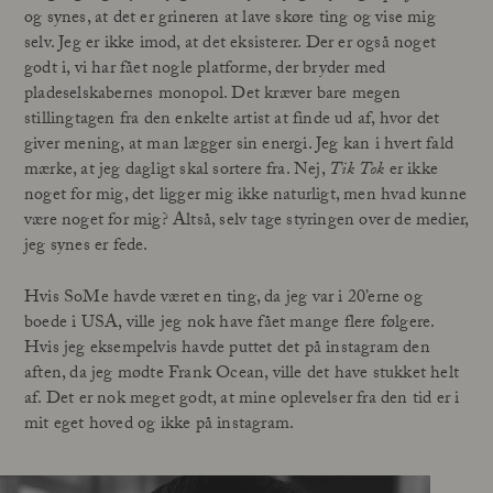
og synes, at det er grineren at lave skøre ting og vise mig
selv. Jeg er ikke imod, at det eksisterer. Der er også noget
godt i, vi har fået nogle platforme, der bryder med
pladeselskabernes monopol. Det kræver bare megen
stillingtagen fra den enkelte artist at finde ud af, hvor det
giver mening, at man lægger sin energi. Jeg kan i hvert fald
mærke, at jeg dagligt skal sortere fra. Nej,
Tik Tok
er ikke
noget for mig, det ligger mig ikke naturligt, men hvad kunne
være noget for mig? Altså, selv tage styringen over de medier,
jeg synes er fede.
Hvis SoMe havde været en ting, da jeg var i 20’erne og
boede i USA, ville jeg nok have fået mange flere følgere.
Hvis jeg eksempelvis havde puttet det på instagram den
aften, da jeg mødte Frank Ocean, ville det have stukket helt
af. Det er nok meget godt, at mine oplevelser fra den tid er i
mit eget hoved og ikke på instagram.