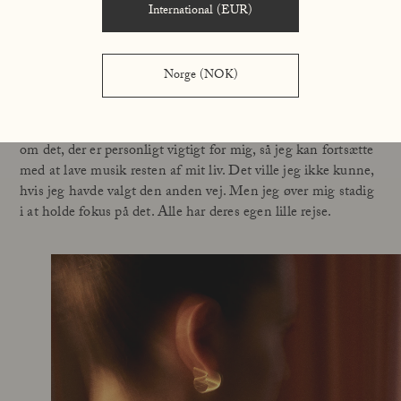
vegne. En ide om, hvad jeg skal gøre for at blive endnu mere
International (EUR)
succesfuld. Men jeg har prøvet det, og jeg følte mig rigtig
trist, da jeg gjorde det, for jeg synes, at det sjoveste er at
skabe selv.
Norge (NOK)
Så tænkte, jeg, at jeg jo egentlig havde valget. Jeg er min
egen chef, og jeg bliver nødt til at værne om min integritet,
om det, der er personligt vigtigt for mig, så jeg kan fortsætte
med at lave musik resten af mit liv. Det ville jeg ikke kunne,
hvis jeg havde valgt den anden vej. Men jeg øver mig stadig
i at holde fokus på det. Alle har deres egen lille rejse.