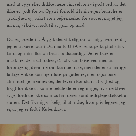
med at ryge eller drikke mere vin, selvom vi godt ved, at det
ikke er godt for os. Også i forhold til min egen branche er
grådighed og vækst som pejlemærker for succes, noget jeg
mener, vi bliver nødt til at gøre op med.
Da jeg boede i L.A., gik det virkelig op for mig, hvor heldig
jeg er at være født i Danmark. USA er et superkapitalistisk
land, og min illusion brast fuldstændig. Det er bare en
maskine, der skal fodres, så folk kan blive ved med at
forbruge og drømme om kæmpe huse, men der er så mange
fattige – ikke kun hjemløse på gaderne, men også bare
almindelige mennesker, der lever i konstant utryghed og
frygt for ikke at kunne betale deres regninger, hvis de bliver
syge, fordi de ikke som os har deres sundhedspleje dækket af
staten
.
Det fik mig virkelig til at indse, hvor privilegeret jeg
er, at jeg er født i København.