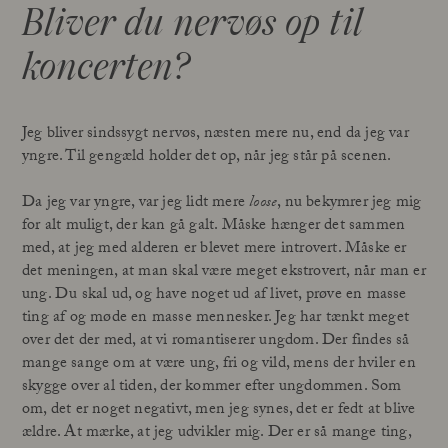
Bliver du nervøs op til
koncerten?
Jeg bliver sindssygt nervøs, næsten mere nu, end da jeg var
yngre. Til gengæld holder det op, når jeg står på scenen.
Da jeg var yngre, var jeg lidt mere
loose
, nu bekymrer jeg mig
for alt muligt, der kan gå galt. Måske hænger det sammen
med, at jeg med alderen er blevet mere introvert. Måske er
det meningen, at man skal være meget ekstrovert, når man er
ung. Du skal ud, og have noget ud af livet, prøve en masse
ting af og møde en masse mennesker. Jeg har tænkt meget
over det der med, at vi romantiserer ungdom. Der findes så
mange sange om at være ung, fri og vild, mens der hviler en
skygge over al tiden, der kommer efter ungdommen. Som
om, det er noget negativt, men jeg synes, det er fedt at blive
ældre. At mærke, at jeg udvikler mig. Der er så mange ting,