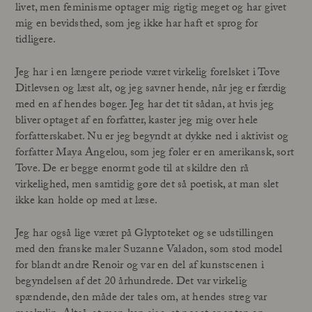
livet, men feminisme optager mig rigtig meget og har givet
mig en bevidsthed, som jeg ikke har haft et sprog for
tidligere.
Jeg har i en længere periode været virkelig forelsket i Tove
Ditlevsen og læst alt, og jeg savner hende, når jeg er færdig
med en af hendes bøger. Jeg har det tit sådan, at hvis jeg
bliver optaget af en forfatter, kaster jeg mig over hele
forfatterskabet. Nu er jeg begyndt at dykke ned i aktivist og
forfatter Maya Angelou, som jeg føler er en amerikansk, sort
Tove. De er begge enormt gode til at skildre den rå
virkelighed, men samtidig gøre det så poetisk, at man slet
ikke kan holde op med at læse.
Jeg har også lige været på Glyptoteket og se udstillingen
med den franske maler Suzanne Valadon, som stod model
for blandt andre Renoir og var en del af kunstscenen i
begyndelsen af det 20 århundrede. Det var virkelig
spændende, den måde der tales om, at hendes streg var