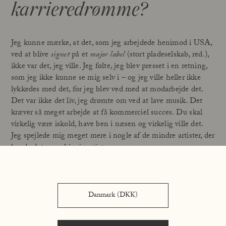
karrieredrømme?
Jeg kunne mærke, at det, som jeg arbejdede henimod i USA,
ved at blive
signet
på et
major label
(stort pladeselskab, red.),
ikke var det, jeg ville. Jeg følte, jeg blev presset i en retning,
som jeg ikke kunne se mig selv i – og jeg ville heller ikke
lykkedes med det, for jeg blev ved med at modarbejde det.
Det var ikke det liv, jeg drømte om ved at lave musik. Det
kræver så meget arbejde at få kommerciel succes. Du skal
virkelig være iskold, have ben i næsen og virkelig ville det.
Jeg spejlede mig meget mere i nogle af de mindre artister, der
havde det mere hippieagtigt.
Alle vil gerne have, at deres musik kommer bredt ud, men for
mig handler det om, hvor mange mennesker, der skal have
lov at være en del af den proces og styre den – kun med det
Danmark (DKK)
for øje, at det skal generere penge. Særligt som kvindelig
artist er der rigtig mange, der synes, de har en god ide på ens