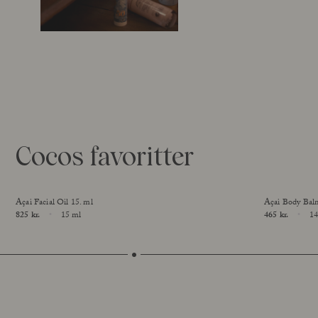
Cocos favoritter
Açai Facial Oil 15. ml
Açai Body Bal
Price
825 kr.
15 ml
Price
465 kr.
14
Size
Size