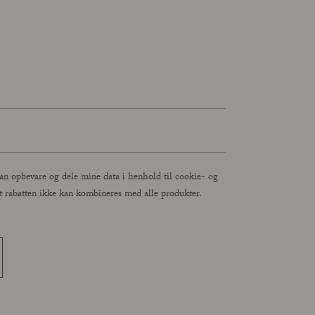
Lær Açai All in One at kende
Læs mere
an opbevare og dele mine data i henhold til cookie- og
, at rabatten ikke kan kombineres med alle produkter.