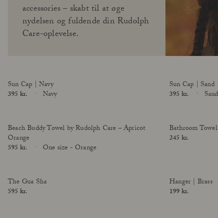
Skincare Wardrobe
accessories – skabt til at øge
Vores Grundlægger
nydelsen og fuldende din Rudolph
Behandlinger
Mød Andrea Elisabeth Rudolph
Care-oplevelse.
I House of Rudolph Care
Videointerview: 20 år efter begyndelsen
Hos udvalgte klinikker
Sun Cap | Navy
Sun Cap | Sand
Price
395 kr.
Navy
Price
395 kr.
San
Size
Size
limited edition
Beach Buddy Towel by Rudolph Care – Apricot
Bathroom Towel
Orange
Price
245 kr.
Price
595 kr.
One size - Orange
Size
The Gua Sha
Hanger | Brass
Price
595 kr.
Price
199 kr.