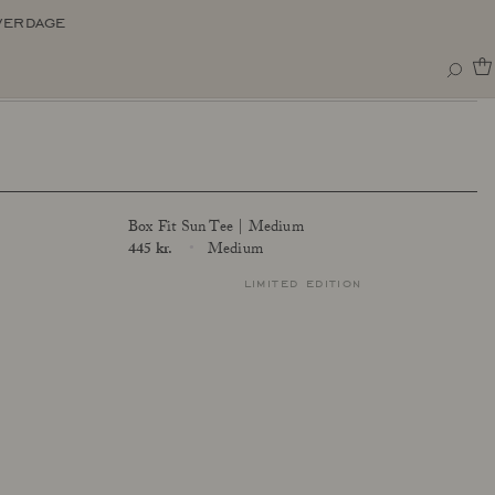
verdage
Box Fit Sun Tee | Medium
Price
445 kr.
Medium
Size
limited edition