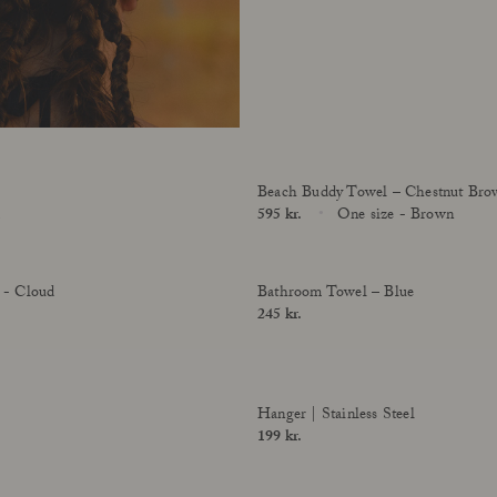
Beach Buddy Towel – Chestnut Bro
d
Price
595 kr.
One size - Brown
Size
Udsolgt
limited edition
 - Cloud
Bathroom Towel – Blue
Price
245 kr.
Hanger | Stainless Steel
Price
199 kr.