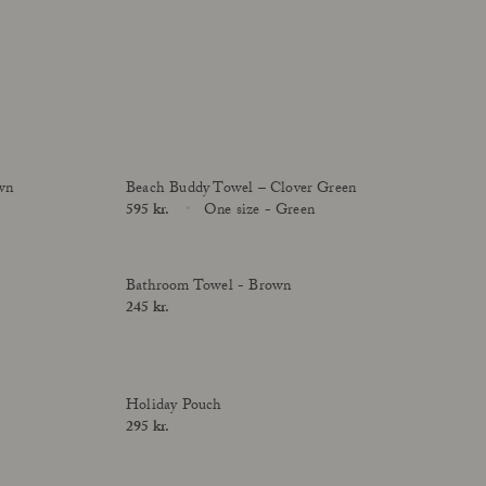
wn
Beach Buddy Towel – Clover Green
Price
595 kr.
One size - Green
Size
Bathroom Towel - Brown
Price
245 kr.
Holiday Pouch
Price
295 kr.
online exclusive