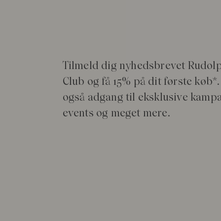
Din guide til ansigtspleje med SPF
Tilmeld dig nyhedsbrevet Rudol
Club og få 15% på dit første køb*.
Læs mere
også adgang til eksklusive kamp
events og meget mere.