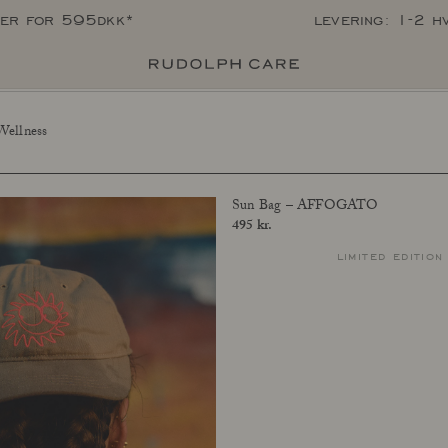
per for 595dkk*
levering: 1-2 h
Wellness
Sun Bag – AFFOGATO
Price
495 kr.
limited edition