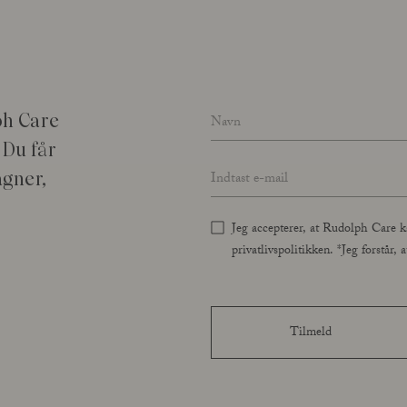
Name
*
ph Care
 Du får
Email address
*
agner,
Jeg accepterer, at Rudolph Care k
privatlivspolitikken. *Jeg forstår
Tilmeld