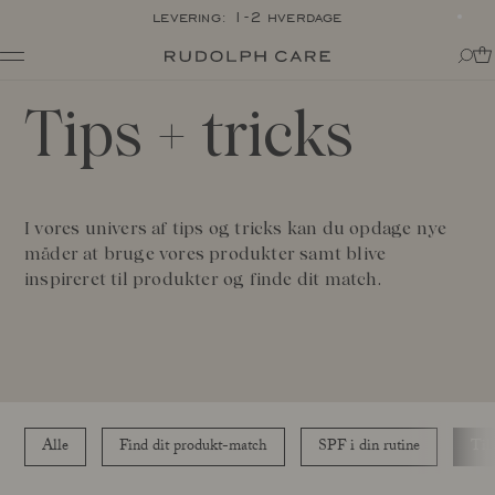
gave: valgfri shampoo når du shopper for 595dkk*
Shop
Tips
+
tricks
Shop alle
Rutiner
Shop efter kategori
Om
Målrettet pleje
Tips + tricks
Club
Alle
Om Rudolph Care
I vores univers af tips og tricks kan du opdage nye
The Icon: Açai Facial Oil
Find dit produkt-match
Vores historie
måder at bruge vores produkter samt blive
Bestsellers
SPF i din rutine
Vidunderbærret açai
inspireret til produkter og finde dit match.
Online Exclusive
Til din kære krop
Ingredienser
Final Call
Eksperterne
Ansvarlighed
Journal
Certificeringer
Alle
Made in Denmark
Interviews
Amazonas
Alle
Find dit produkt-match
SPF i din rutine
Til
Events
Rapporter
Skincare Wardrobe