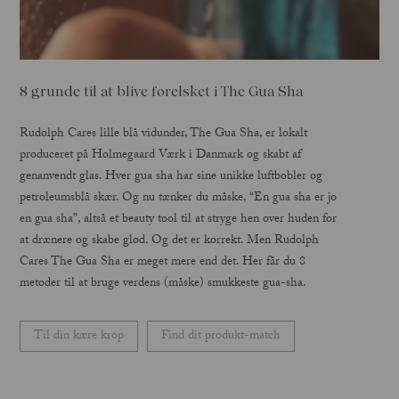
8 grunde til at blive forelsket i The Gua Sha
Rudolph Cares lille blå vidunder, The Gua Sha, er lokalt
produceret på Holmegaard Værk i Danmark og skabt af
genanvendt glas. Hver gua sha har sine unikke luftbobler og
petroleumsblå skær. Og nu tænker du måske, “En gua sha er jo
en gua sha”, altså et beauty tool til at stryge hen over huden for
at drænere og skabe glød. Og det er korrekt. Men Rudolph
Cares The Gua Sha er meget mere end det. Her får du 8
metoder til at bruge verdens (måske) smukkeste gua-sha.
Til din kære krop
Find dit produkt-match