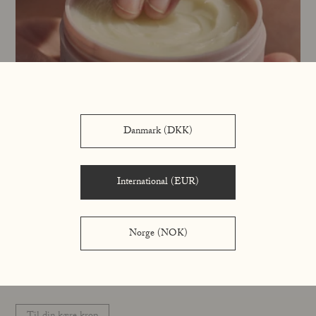
Danmark (DKK)
International (EUR)
Norge (NOK)
Tryg hudpleje til graviditeten
Juster din plejerutine til den nye fase i livet.