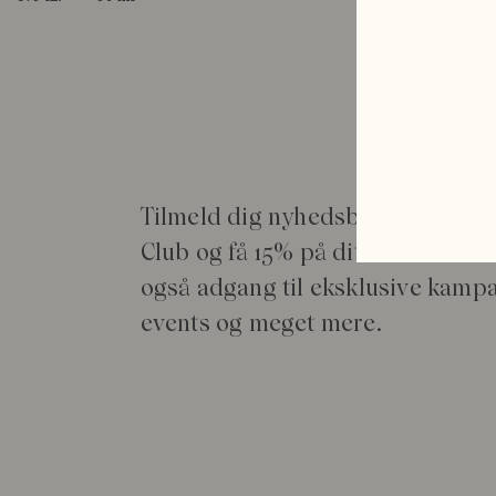
Size
Size
light-medium tan
Tilmeld dig nyhedsbrevet Rudol
Club og få 15% på dit første køb*.
også adgang til eksklusive kamp
events og meget mere.