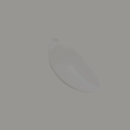
Din guide til ansigtspleje med SPF
Læs mere