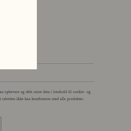
an opbevare og dele mine data i henhold til cookie- og
, at rabatten ikke kan kombineres med alle produkter.