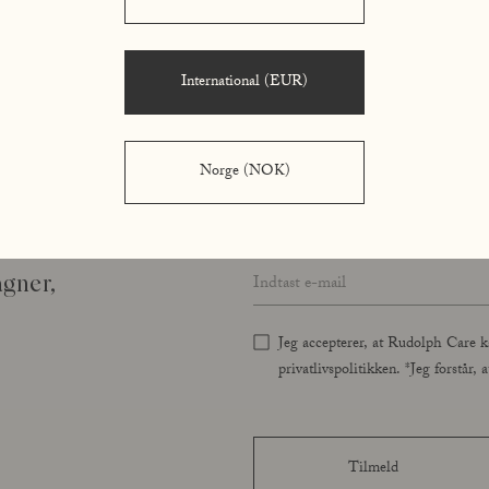
International (EUR)
Norge (NOK)
Name
*
ph Care
 Du får
Email address
*
agner,
Jeg accepterer, at Rudolph Care k
privatlivspolitikken. *Jeg forstår
Tilmeld