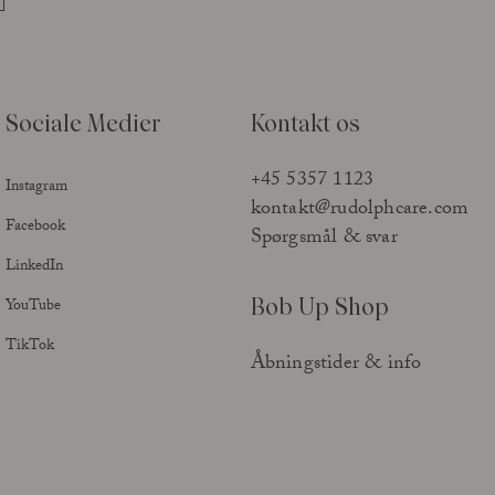
Lær Açai All in One at kende
Sociale Medier
Kontakt os
+45 5357 1123
Instagram
Læs mere
kontakt@rudolphcare.com
Facebook
Spørgsmål & svar
LinkedIn
Bob Up Shop
YouTube
TikTok
Åbningstider & info