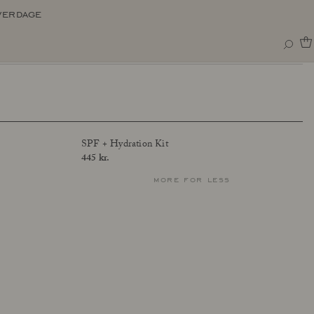
verdage
SPF + Hydration Kit
Price
445 kr.
more for less