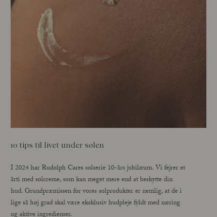
10 tips til livet under solen
I 2024 har Rudolph Cares solserie 10-års jubilæum. Vi fejrer et
årti med solcreme, som kan meget mere end at beskytte din
hud. Grundpræmissen for vores solprodukter er nemlig, at de i
lige så høj grad skal være eksklusiv hudpleje fyldt med næring
og aktive ingredienser.