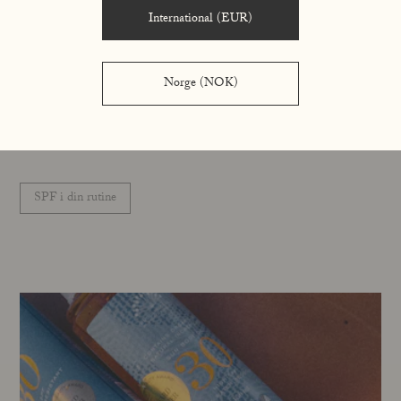
International (EUR)
Morgenrutinen - til dit forår
Norge (NOK)
Foråret kalder på lettere lag, mere luft, en følelse af friskhed
mod huden, som skal være klar til at møde solen. Her er din
rutine.
SPF i din rutine