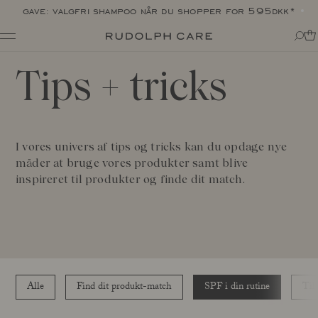
levering: 1-2 hverdage
Shop
Tips
+
tricks
Shop alle
Rutiner
Shop efter kategori
Om
Målrettet pleje
Tips + tricks
Club
Alle
Om Rudolph Care
I vores univers af tips og tricks kan du opdage nye
The Icon: Açai Facial Oil
Find dit produkt-match
Vores historie
måder at bruge vores produkter samt blive
Bestsellers
SPF i din rutine
Vidunderbærret açai
inspireret til produkter og finde dit match.
Online Exclusive
Til din kære krop
Ingredienser
Final Call
Eksperterne
Ansvarlighed
Journal
Certificeringer
Alle
Made in Denmark
Interviews
Amazonas
Alle
Find dit produkt-match
SPF i din rutine
Til
Events
Rapporter
Skincare Wardrobe