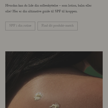
Hvordan kan du lide din solbeskyttelse – som lotion, balm eller
olie? Her er din ultimative guide til SPF til kroppen.
SPF i din rutine
Find dit produkt-match