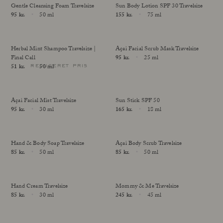
Gentle Cleansing Foam Travelsize
Sun Body Lotion SPF 30 Travelsize
Vores Grundlægger
Price
95 kr.
50 ml
Price
155 kr.
75 ml
Behandlinger
Mød Andrea Elisabeth Rudolph
Size
Size
I House of Rudolph Care
Videointerview: 20 år efter begyndelsen
Hos udvalgte klinikker
Herbal Mint Shampoo Travelsize |
Açai Facial Scrub Mask Travelsize
Din guide til ansigtspleje med SPF
Lær Açai A
Final Call
Price
95 kr.
25 ml
reduceret pris
Price
51 kr.
50 ml
Size
Size
Læs mere
Læs 
Açai Facial Mist Travelsize
Sun Stick SPF 50
Price
95 kr.
30 ml
Price
165 kr.
18 ml
Size
Size
Udsolgt
Hand & Body Soap Travelsize
Açai Body Scrub Travelsize
Price
85 kr.
50 ml
Price
85 kr.
50 ml
Size
Size
Udsolgt
Hand Cream Travelsize
Mommy & Me Travelsize
Price
85 kr.
30 ml
Price
245 kr.
45 ml
Size
Size
Udsolgt