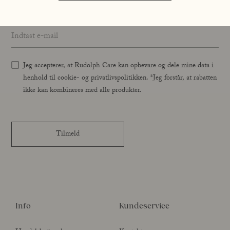
Email address
*
Jeg accepterer, at Rudolph Care kan opbevare og dele mine data i
henhold til cookie- og privatlivspolitikken. *Jeg forstår, at rabatten
ikke kan kombineres med alle produkter.
Tilmeld
Info
Kundeservice