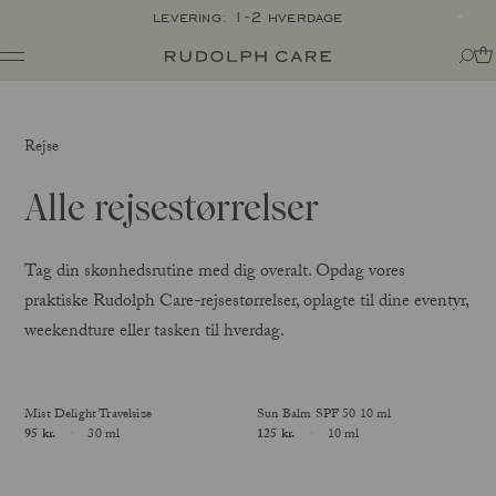
levering: 1-2 hverdage
Shop
Shop alle
Rutiner
Rejse
Shop efter kategori
Om
Målrettet pleje
Tips + tricks
Alle rejsestørrelser
Club
Alle
Om Rudolph Care
The Icon: Açai Facial Oil
Find dit produkt-match
Vores historie
Bestsellers
SPF i din rutine
Tag din skønhedsrutine med dig overalt. Opdag vores
Vidunderbærret açai
Online Exclusive
Til din kære krop
praktiske Rudolph Care-rejsestørrelser, oplagte til dine eventyr,
Ingredienser
Final Call
Eksperterne
weekendture eller tasken til hverdag.
Ansvarlighed
Journal
Certificeringer
Alle
Made in Denmark
Mist Delight Travelsize
Sun Balm SPF 50 10 ml
Interviews
Price
95 kr.
30 ml
Price
125 kr.
10 ml
Amazonas
Size
Size
Events
Rapporter
Skincare Wardrobe