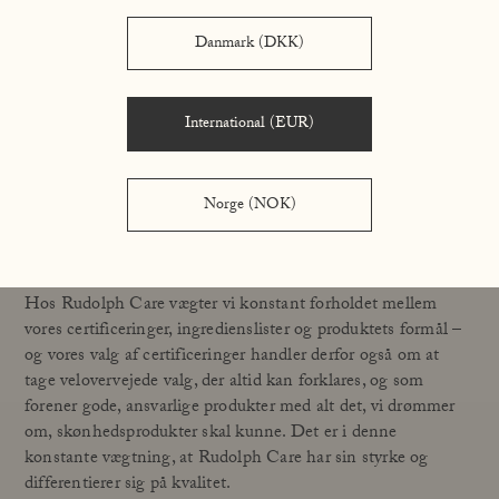
Vi udvikler altid i udgangspunktet produkter til begge vores
Danmark (DKK)
kernecertificeringer, Svanemærket og Ecocert COSMOS
Organic, men det er desværre ikke altid, det kan lade sig gøre
at få begge. Svanemærket og Ecocert COSMOS Organic er
to meget forskellige certificeringer og er ofte svære at
International (EUR)
kombinere, da de stiller krav til forskellige parametre og har
forskellige fokus. Ecocert COSMOS Organic bekymrer sig i
høj grad om ingrediensers oprindelse, hvor Svanemærket
Norge (NOK)
stiller krav til nedbrydeligheden af ingredienser, færdige
produkter og emballager.
Hos Rudolph Care vægter vi konstant forholdet mellem
vores certificeringer, ingredienslister og produktets formål –
og vores valg af certificeringer handler derfor også om at
tage velovervejede valg, der altid kan forklares, og som
forener gode, ansvarlige produkter med alt det, vi drømmer
om, skønhedsprodukter skal kunne. Det er i denne
konstante vægtning, at Rudolph Care har sin styrke og
differentierer sig på kvalitet.