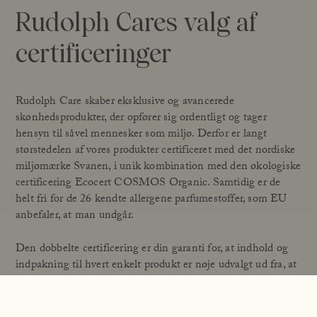
Rudolph Cares valg af
certificeringer
Rudolph Care skaber eksklusive og avancerede
skønhedsprodukter, der opfører sig ordentligt og tager
hensyn til såvel mennesker som miljø. Derfor er langt
størstedelen af vores produkter certificeret med det nordiske
miljømærke Svanen, i unik kombination med den økologiske
certificering Ecocert COSMOS Organic. Samtidig er de
helt fri for de 26 kendte allergene parfumestoffer, som EU
anbefaler, at man undgår.
Den dobbelte certificering er din garanti for, at indhold og
indpakning til hvert enkelt produkt er nøje udvalgt ud fra, at
dyrkning, forarbejdning, produktion, arbejdsforhold og
emballage lever op til strenge krav til miljø og sundhed.