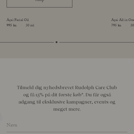
Shop
Açai Facial Oil
Açai All in O
Price
995 kr.
30 ml
Price
795 kr.
30
online exclusive
Size
Size
Tilmeld dig nyhedsbrevet Rudolph Care Club
og få 15% på dit første køb*. Du får også
adgang til eksklusive kampagner, events og
meget mere.
Name
*