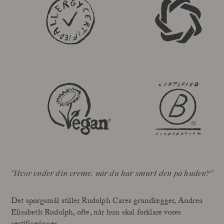
Vores Grundlægger
Behandlinger
Mød Andrea Elisabeth Rudolph
I House of Rudolph Care
Videointerview: 20 år efter begyndelsen
Hos udvalgte klinikker
Din guide til ansigtspleje med SPF
Lær Açai A
Læs mere
Læs 
”Hvor ender din creme, når du har smurt den på huden?”
Det spørgsmål stiller Rudolph Cares grundlægger, Andrea
Elisabeth Rudolph, ofte, når hun skal forklare vores