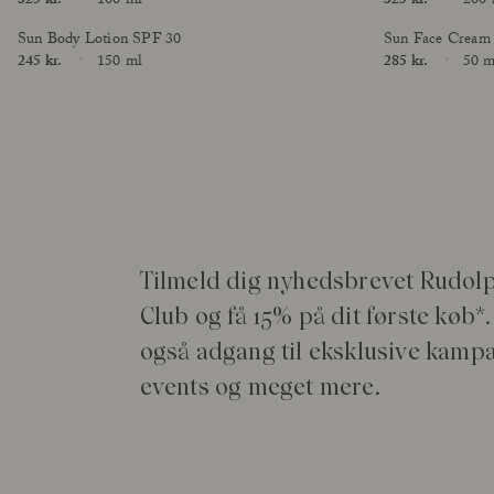
Price
325 kr.
100 ml
Price
325 kr.
200 
Size
Size
Sun Body Lotion SPF 30
Sun Face Cream
Price
245 kr.
150 ml
Price
285 kr.
50 m
Size
Size
Tilmeld dig nyhedsbrevet Rudol
Club og få 15% på dit første køb*.
også adgang til eksklusive kamp
events og meget mere.