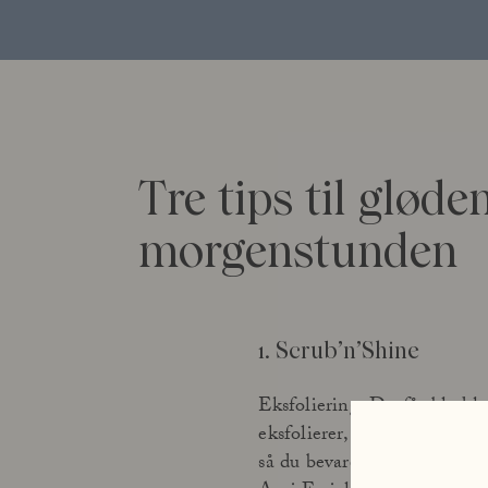
Tre tips til gløde
morgenstunden
1. Scrub’n’Shine
Eksfoliering. Du får blød h
eksfolierer, før du går ud i 
så du bevarer din naturlige