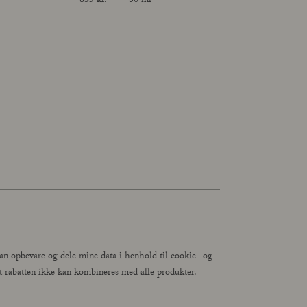
Price
835 kr.
30 ml
Size
an opbevare og dele mine data i henhold til cookie- og
, at rabatten ikke kan kombineres med alle produkter.