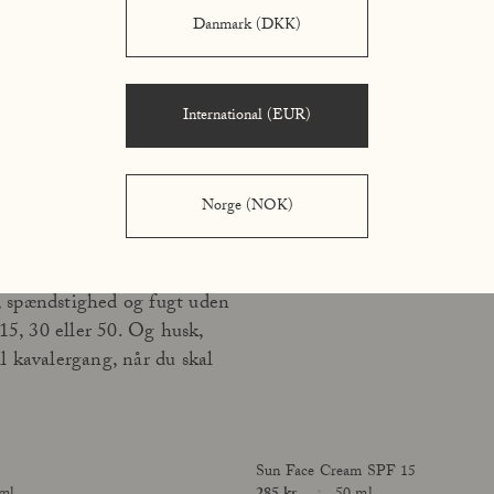
Açai Body Scrub – ca. 1-3
15, 30 og 50. 
Danmark (DKK)
n bedste base for din
beskyttelsen. 
god ven til at
International (EUR)
år du i Instantly Smoothing
Norge (NOK)
serummet giver dig
t overflade, mens solcremen
hud. Sun Face Cream erstatter
, spændstighed og fugt uden
5, 30 eller 50. Og husk,
il kavalergang, når du skal
Sun Face Cream SPF 15