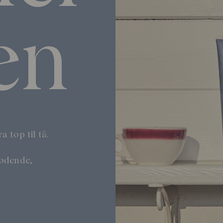
en
 top til tå.
lødende,