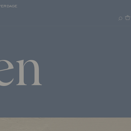
verdage
en