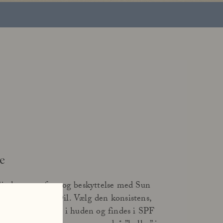
ve
Giv kroppen fugt og beskyttelse med Sun
ller Sun Body Oil. Vælg den konsistens,
Begge smelter ind i huden og findes i SPF