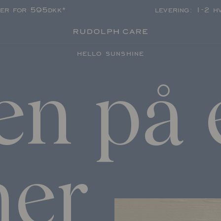
per for 595dkk*
levering: 1-2 h
hello sunshine
en
på
er