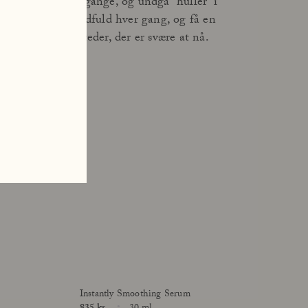
Smør dig ind to gange, og undgå ”huller” i
Brug en lille håndfuld hver gang, og få en
 hjælpe med de steder, der er svære at nå.
Lær Açai All in One at kende
Læs mere
Instantly Smoothing Serum