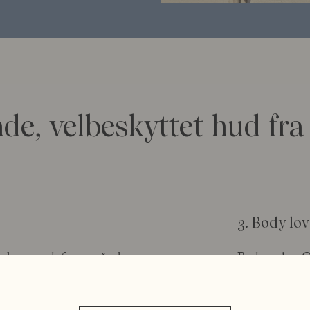
nde, velbeskyttet hud fra
3. Body lo
ud og smuk farve, når du
Beskyttelse. 
solen. Det fornyr hudcellerne,
Body Lotion e
 glød længere. Massér med
du kan lide. 