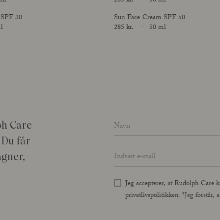
ml
Price
285 kr.
50 ml
Size
 SPF 30
Sun Face Cream SPF 50
l
Price
285 kr.
50 ml
Size
Name
*
ph Care
 Du får
Email address
*
agner,
Jeg accepterer, at Rudolph Care k
privatlivspolitikken. *Jeg forstår