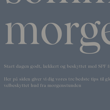
Skincare Wardrobe
morg
Vores Grundlægger
Behandlinger
Mød Andrea Elisabeth Rudolph
I House of Rudolph Care
Videointerview: 20 år efter begyndelsen
Hos udvalgte klinikker
Start dagen godt, lækkert og beskyttet med SPF fra
Her på siden giver vi dig vores tre bedste tips til g
velbeskyttet hud fra morgenstunden