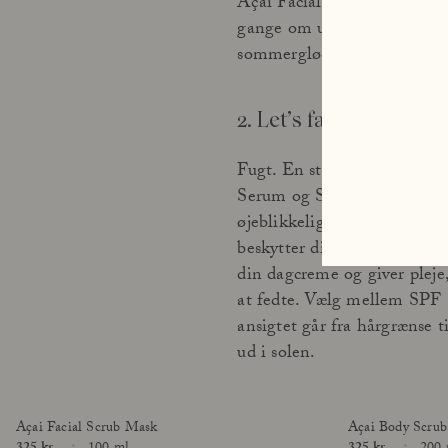
Açai Facial Scrub Mask og 
gange om ugen – og skab de
sommerglød.
Din guide til ansigtspleje med SPF
2. Let’s face it!
Fugt. En stærk ansigtsduo f
Læs mere
Serum og Sun Face Cream; 
øjeblikkelig fugt og en gla
beskytter din sarte ansigts
din dagcreme og giver pleje
at fedte. Vælg mellem SPF 1
ansigtet går fra hårgrænse t
ud i solen.
Açai Facial Scrub Mask
Açai Body Scrub