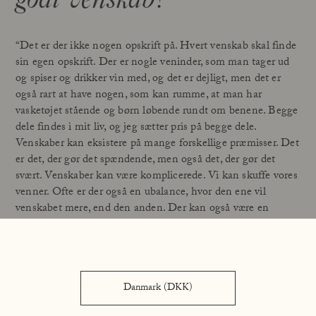
“Det er der ikke nogen opskrift på. Hvert venskab skal finde
sin egen opskrift. Der er nogle veninder, som man tager ud
og spiser og drikker vin med, og det er dejligt, men det er
også rart at have nogen, som kan rumme, at man har
vasketøjet stående og børn løbende rundt om benene. Begge
dele findes i mit liv, og jeg sætter pris på begge dele.
Venskaber kan eksistere på mange forskellige præmisser. Det
er det, der gør det spændende, men også det, der gør det
svært. Venskaber kan være komplicerede. Vi kan skuffe vores
venner. Ofte er der også en ubalance, hvor den ene vil
venskabet mere, end den anden. Der kan også være en
accept af, at nogle venskaber hører en bestemt tid til, men
det behøver ikke at betyde, at det ikke var vigtigt. Venner er
med til at definere én.”
Danmark (DKK)