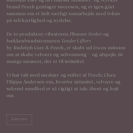
brand Peech gentager succesen, og er igen gået
sammen om et helt særligt samarbejde med fokus
på selvkærlighed og nydelse.
De to produkter; vibratoren
Pleasure Seeker
og
bækkenbundstræneren
Tender Lifters
by Rudolph Care & Peech, er skabt ud fra en mission
om at skabe velvære og selvomsorg – og afspejle de
mange nuancer, der er til intimitet.
Vi har talt med medejer og stifter af Peech; Clara
Filippa Andersen om, hvorfor intimitet, velvære og
seksuel sundhed er så vigtigt at tale åbent og højt
om.
Interview