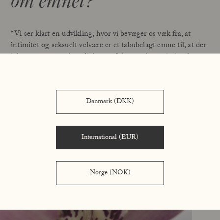
om emnet?
“Vi ser klart en udvikling, hvor vi bevæger os væk fra, at
intimitet og seksuelt velvære er et tabubelagt emne til, at der
i dag er en mere åben dialog og fokus på, hvor vigtigt det er
for os som individer. Der er dele af samfundet, hvor det
måske stadig er tabubelagt, men med denne lancering
ønsker vi at være med til at åbne samtalen og slå fast, at det
intime og seksuelle velvære er vigtigt for vores mentale
Danmark (DKK)
sundhed.”
International (EUR)
Norge (NOK)