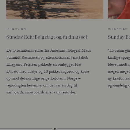
interview
interview
Sunday Edit: Bølgejagt og midnatssol
Sunday Ed
De to barndomsvenner fra Aabenraa, fotograf Mads
“Hvordan går 
Schmidt Rasmussen og efterskolelærer Jens Jakob
kærlige spør
Ellegaard Petersen pakkede en ombygget Fiat
blevet mødt m
Ducato med udstyr og 10 pakker rugbrød og kørte
meget, meget
op mod det nordlige ørige Lofoten i Norge –
ny kræftforsk
vejrudsigten bestemte, om det var en dag til
og uendelig 
surfboards, snowboards eller vandrestøvler.