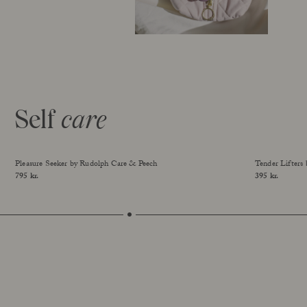
Self
care
Pleasure Seeker by Rudolph Care & Peech
Tender Lifters
Price
795 kr.
Price
395 kr.