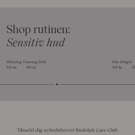
Shop rutinen:
Sensitiv hud
Hydrating Cleansing Milk
Mist Delight
Price
315 kr.
100 ml
Price
325 kr.
10
Size
Size
Tilmeld dig nyhedsbrevet Rudolph Care Club