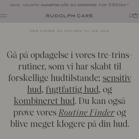
levering: 1-2 hverdage
Shop
her finder du rutinen til din hud
Shop alle
Rutiner
Shop efter kategori
Om
Målrettet pleje
Tips + tricks
Gå på opdagelse i vores tre-trins-
Club
Alle
Om Rudolph Care
rutiner, som vi har skabt til
The Icon: Açai Facial Oil
Find dit produkt-match
Vores historie
Bestsellers
SPF i din rutine
forskellige hudtilstande;
sensitiv
Vidunderbærret açai
Online Exclusive
Til din kære krop
Ingredienser
hud
,
fugtfattig hud
, og
Final Call
Eksperterne
kombineret hud
. Du kan også
Ansvarlighed
Journal
Certificeringer
prøve vores
Routine Finder
og
Alle
Made in Denmark
Interviews
blive meget klogere på din hud.
Amazonas
Events
Rapporter
Skincare Wardrobe