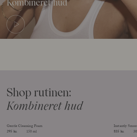
Kombineret hud
Shop rutinen:
Kombineret hud
Gentle Cleansing Foam
Instantly Smo
Price
295 kr.
150 ml
Price
835 kr.
30