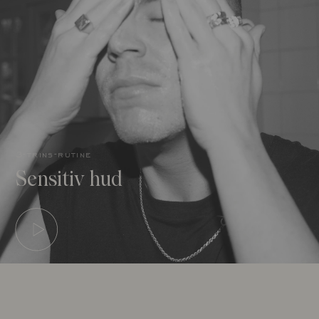
3-trins-rutine
Sensitiv hud