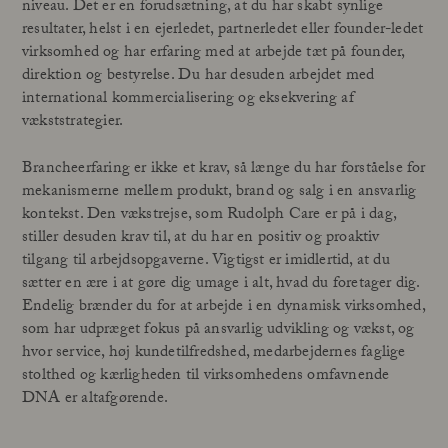
niveau. Det er en forudsætning, at du har skabt synlige
resultater, helst i en ejerledet, partnerledet eller founder-ledet
virksomhed og har erfaring med at arbejde tæt på founder,
direktion og bestyrelse. Du har desuden arbejdet med
international kommercialisering og eksekvering af
vækststrategier.
Brancheerfaring er ikke et krav, så længe du har forståelse for
mekanismerne mellem produkt, brand og salg i en ansvarlig
kontekst. Den vækstrejse, som Rudolph Care er på i dag,
stiller desuden krav til, at du har en positiv og proaktiv
tilgang til arbejdsopgaverne. Vigtigst er imidlertid, at du
sætter en ære i at gøre dig umage i alt, hvad du foretager dig.
Endelig brænder du for at arbejde i en dynamisk virksomhed,
som har udpræget fokus på ansvarlig udvikling og vækst, og
hvor service, høj kundetilfredshed, medarbejdernes faglige
stolthed og kærligheden til virksomhedens omfavnende
DNA er altafgørende.