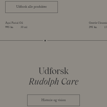
Udforsk alle produkter
Açai Facial Oil
Gentle Cleans
Price
995 kr.
30 ml
Price
295 kr.
15
online exclusive
Size
Size
Udforsk
Rudolph Care
Historie og vision