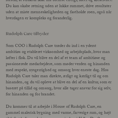
forstår, at struktur ikke må bremse energi, idéer og kreativitet.
Du kan skabe retning uden at lukke rummet, drive resultater
uden at miste menneskeligheden og fastholde roen, også når
hverdagen er kompleks og foranderlig.
Rudolph Care tilbyder
Som COO i Rudolph Care træder du ind i en yderst
ambitiøs og etableret virksomhed og arbejdsplads, hvor man
løfter i flok. Du vil blive en del af et team af ambitiøse og
passionerede medarbejdere, som møder verden og hinanden
med respekt, nysgerrighed og omsorg hver eneste dag. Hos
Rudolph Care taler man direkte, ærligt og kærligt til og om
hinanden, og du vil opleve at blive en del af en kultur, som er
baseret på tillid og omsorg, hvor alle tager ansvar for sig selv,
for hinanden og for brandet.
Du kommer til at arbejde i House of Rudolph Care, en
gammel malerisk bygning med varme, farverige rum, og højt