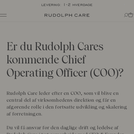
levering: 1-2 hverdage
Shop
Shop alle
Rutiner
Shop efter kategori
Er du Rudolph Cares
Om
Målrettet pleje
Tips + tricks
Club
kommende Chief
Alle
Om Rudolph Care
The Icon: Açai Facial Oil
Find dit produkt-match
Vores historie
Operating Officer (COO)?
Bestsellers
SPF i din rutine
Vidunderbærret açai
Online Exclusive
Til din kære krop
Ingredienser
Final Call
Eksperterne
Rudolph Care leder efter en COO, som vil blive en
Ansvarlighed
central del af virksomhedens direktion og får en
Journal
Certificeringer
afgørende rolle i den fortsatte udvikling og skalering
Alle
Made in Denmark
af forretningen.
Interviews
Amazonas
Events
Rapporter
Du vil få ansvar for den daglige drift og ledelse af
Skincare Wardrobe