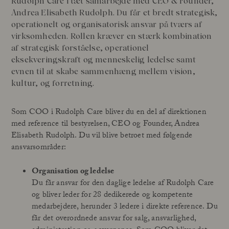
Rudolph Care i tæt samarbejde med CEO & Founder,
Vores Grundlægger
Andrea Elisabeth Rudolph. Du får et bredt strategisk,
Behandlinger
Mød Andrea Elisabeth Rudolph
operationelt og organisatorisk ansvar på tværs af
I House of Rudolph Care
Videointerview: 20 år efter begyndelsen
virksomheden. Rollen kræver en stærk kombination
Hos udvalgte klinikker
af strategisk forståelse, operationel
Din guide til ansigtspleje med SPF
Lær Açai A
eksekveringskraft og menneskelig ledelse samt
evnen til at skabe sammenhæng mellem vision,
Læs mere
Læs 
kultur, og forretning.
Som COO i Rudolph Care bliver du en del af direktionen
med reference til bestyrelsen, CEO og Founder, Andrea
Elisabeth Rudolph. Du vil blive betroet med følgende
ansvarsområder:
Organisation og ledelse
Du får ansvar for den daglige ledelse af Rudolph Care
og bliver leder for 28 dedikerede og kompetente
medarbejdere, herunder 3 ledere i direkte reference. Du
får det overordnede ansvar for salg, ansvarlighed,