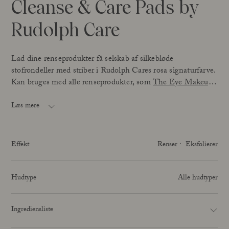
Cleanse & Care Pads by
Rudolph Care
Lad dine renseprodukter få selskab af silkebløde
stofrondeller med striber i Rudolph Cares rosa signaturfarve.
Kan bruges med alle renseprodukter, som
The Eye Makeup
Remover
,
Hydrating Cleansing Milk
,
Nourishing Cleansing
Oil
og/eller
Gentle Cleansing Foam
.
Læs mere
Cleanse & Care Pads udgør 5 stofrondeller i alt. Vask
rondellen i en skånepose ved 30-60* grader og lad dem
Effekt
Renser
Eksfolierer
lufttørre for at skåne materialet og naturen. Cleanse & Care
Pads er sammensat af bomuld og hør.
Hudtype
Alle hudtyper
*
Vær opmærksom på, at vask ved varme temperaturer kan
reducere stoffets farve.
Ingrediensliste