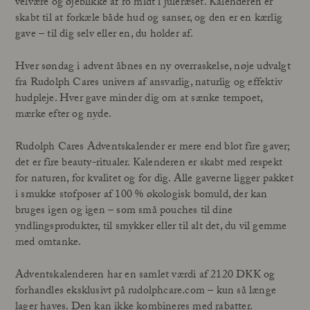
velvære og øjeblikke af ro midt i juleræset. Kalenderen er
skabt til at forkæle både hud og sanser, og den er en kærlig
gave – til dig selv eller en, du holder af.
Hver søndag i advent åbnes en ny overraskelse, nøje udvalgt
fra Rudolph Cares univers af ansvarlig, naturlig og effektiv
hudpleje. Hver gave minder dig om at sænke tempoet,
mærke efter og nyde.
Rudolph Cares Adventskalender er mere end blot fire gaver;
det er fire beauty-ritualer. Kalenderen er skabt med respekt
for naturen, for kvalitet og for dig. Alle gaverne ligger pakket
i smukke stofposer af 100 % økologisk bomuld, der kan
bruges igen og igen – som små pouches til dine
yndlingsprodukter, til smykker eller til alt det, du vil gemme
med omtanke.
Adventskalenderen har en samlet værdi af 2120 DKK og
forhandles eksklusivt på rudolphcare.com – kun så længe
lager haves. Den kan ikke kombineres med rabatter.