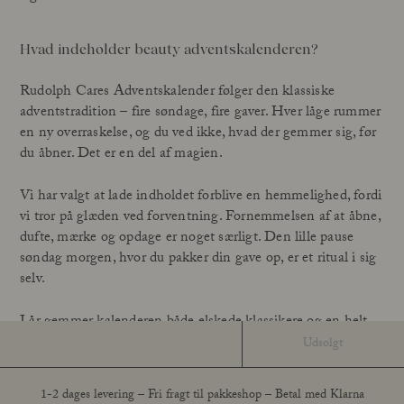
Hvad indeholder beauty adventskalenderen?
Rudolph Cares Adventskalender følger den klassiske
adventstradition – fire søndage, fire gaver. Hver låge rummer
en ny overraskelse, og du ved ikke, hvad der gemmer sig, før
du åbner. Det er en del af magien.
Vi har valgt at lade indholdet forblive en hemmelighed, fordi
vi tror på glæden ved forventning. Fornemmelsen af at åbne,
dufte, mærke og opdage er noget særligt. Den lille pause
søndag morgen, hvor du pakker din gave op, er et ritual i sig
selv.
I år gemmer kalenderen både elskede klassikere og en helt
ny lancering – en gave, vi har glædet os til at dele med dig.
Udsolgt
Den fuldender adventskalenderens rejse gennem fire
søndage med ren forkælelse.
1-2 dages levering – Fri fragt til pakkeshop – Betal med Klarna