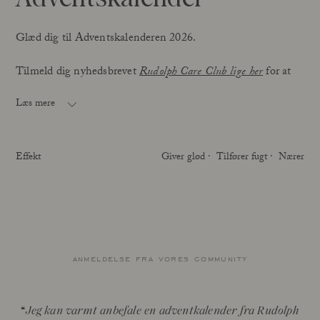
Glæd dig til Adventskalenderen 2026.
Tilmeld dig nyhedsbrevet
Rudolph Care Club lige her
for at
være blandt de første til at få fingre i den eftertragtede
kalender.
Læs mere
Effekt
Giver glød
Tilfører fugt
Nærer
anmeldelse fra vores community
Jeg kan varmt anbefale en adventkalender fra Rudolph