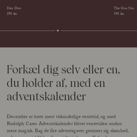
Deo Duo
The Gua Sha
Price
295 kr.
Price
595 kr.
more for less
Forkæl dig selv eller en,
du holder af, med en
adventskalender
December er årets mest vidunderlige ventetid, og med
Rudolph Cares Adventskalender bliver ventetiden endnu
mere magisk. Bag de fire adventsgaver gemmer sig skønhed,