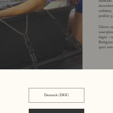
anbefalet 
skrædders
solfaktor,
profiler p
Udover se
smartphon
dagen – s
Bodyguard
sport over
Danmark (DKK)