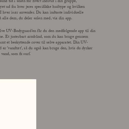
sund tid i solen for hvert individ i din gruppe,
yet ud fra hver jeres specifikke hudtype og hvilken
 I hver især anvender. Du kan indtaste individuelle
å alle dem, du deler solen med, via din app.
lve UV-Bodyguard’en får du den medfølgende app til din
e. Et justerbart armbånd, som du kan bruge gennem
amt et beskyttende cover til selve apparatet. Din UV-
 er 'vandtæt', så du også kan bruge den, hvis du dyrker
 vand, som fx surf.