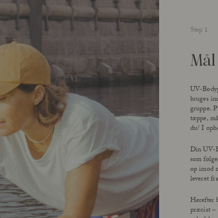
Step 1
Mål
UV-Bodygu
bruges ind
gruppe. P
tæppe, må
du/ I opho
Din UV-Bo
som følge
op imod ø
leveret f
Herefter 
præcist –