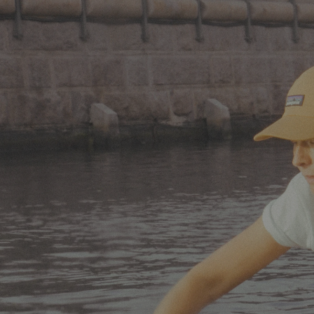
Din guide til ansigtspleje med SPF
Læs mere