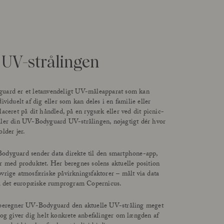
Lær Açai All in One at kende
 UV-strålingen
Læs mere
ard er et letanvendeligt UV-måleapparat som kan
ividuelt af dig eller som kan deles i en familie eller
laceret på dit håndled, på en rygsæk eller ved dit picnic-
ler din UV-Bodyguard UV-strålingen, nøjagtigt dér hvor
lder jer.
dyguard sender data direkte til den smartphone-app,
r med produktet. Her beregnes solens aktuelle position
vrige atmosfæriske påvirkningsfaktorer – målt via data
ra det europæiske rumprogram Copernicus.
beregner UV-Bodyguard den aktuelle UV-stråling meget
 og giver dig helt konkrete anbefalinger om længden af