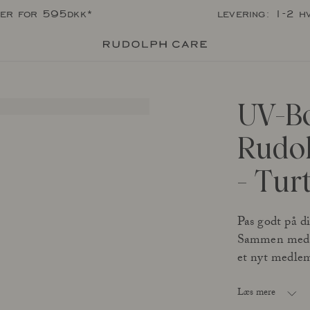
per for 595dkk*
levering: 1-2 h
UV-B
Rudo
- Turt
Pas godt på d
Sammen med f
et nyt medlem 
innovativ, dig
længe, du, din
Læs mere