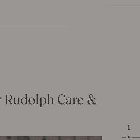
Vælg mellem
matcher solser
Egenskaber: 
individuel UV-
gruppen på st
 Rudolph Care &
1