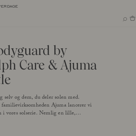
verdage
odyguard by
lph Care & Ajuma
le
ig selv og dem, du deler solen med.
amilievirksomheden Ajuma lancerer vi
i vores solserie. Nemlig en lille,
ital hjælper, der viser dig nøjagtig hvor
 familie eller venner kan opholde jer